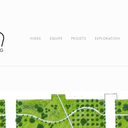
 Urbains
Parcs & Jardins Privés
Sites Naturels
Villas
Routes
Etudes
Gestion 
INDEX
EQUIPE
PROJETS
EXPLORATION
CONCOURS
2015
SITES PATRIMONIAUX
2016
ESPACES URBAINS
PARCS & JARDINS PRIVÉS
SITES NATURELS
VILLAS
ROUTES
ETUDES
GESTION DE PROJETS